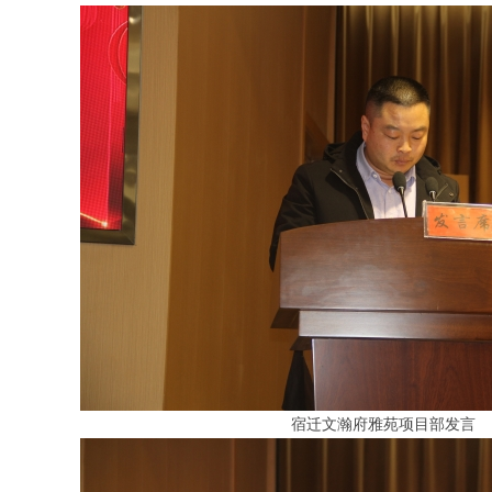
宿迁文瀚府雅苑项目部
发言