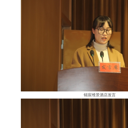
锦宸维景酒店发言